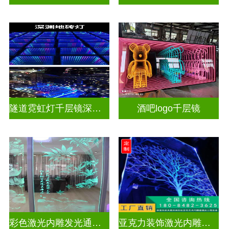
隧道霓虹灯千层镜深渊镜
酒吧logo千层镜
彩色激光内雕发光通电玻璃
亚克力装饰激光内雕屏风