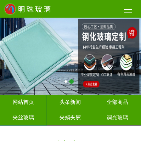
网站首页
头条新闻
全部商品
夹丝玻璃
夹娟夹胶
调光玻璃
激光内雕
UV打印
深 渊 镜