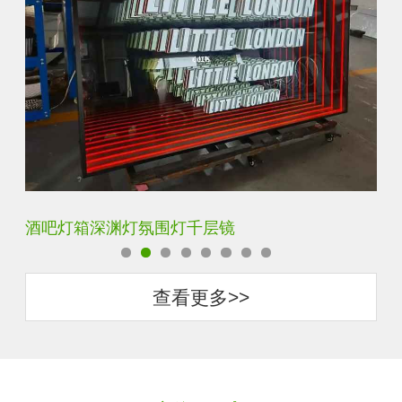
隧道霓虹灯深渊镜千层镜
查看更多>>