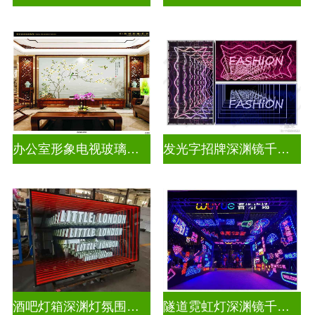
办公室形象电视玻璃背景墙
发光字招牌深渊镜千层镜
酒吧灯箱深渊灯氛围灯千层镜
隧道霓虹灯深渊镜千层镜