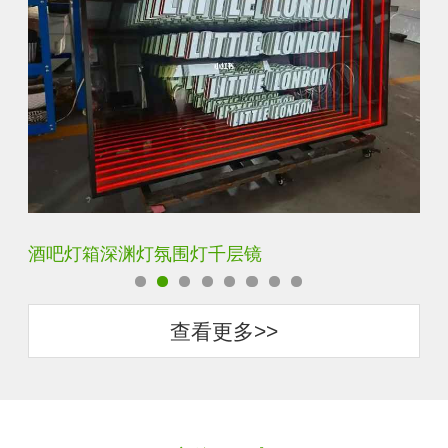
隧道霓虹灯深渊镜千层镜
查看更多>>