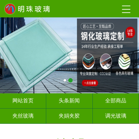
网站首页
头条新闻
全部商品
夹丝玻璃
夹娟夹胶
调光玻璃
激光内雕
UV打印
深 渊 镜