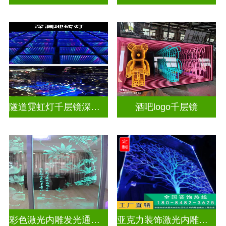
隧道霓虹灯千层镜深渊镜
酒吧logo千层镜
彩色激光内雕发光通电玻璃
亚克力装饰激光内雕屏风