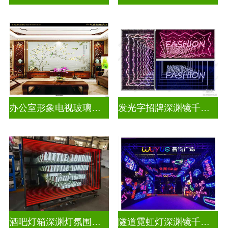
办公室形象电视玻璃背景墙
发光字招牌深渊镜千层镜
酒吧灯箱深渊灯氛围灯千层镜
隧道霓虹灯深渊镜千层镜